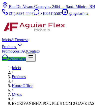
Rua Dr. Álvaro Camargos, 2404 — Santa Mônica, BH
(31) 3234-5507
31994115507
@aguiarflex
Início
A Empresa
Produtos
Promoções
FAQ
Contato
WhatsApp
Início
/
Produtos
/
Home Office
/
Mesas
/
ESCRIVANINHA POT. PLUS COM 2 GAVETAS