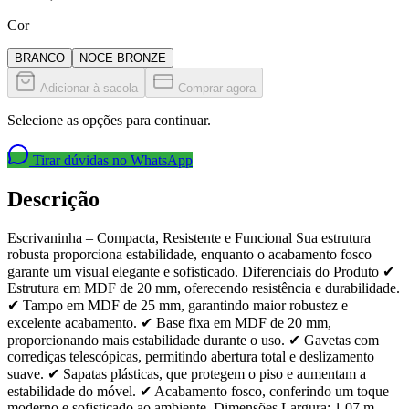
Cor
BRANCO
NOCE BRONZE
Adicionar à sacola
Comprar agora
Selecione as opções para continuar.
Tirar dúvidas no WhatsApp
Descrição
Escrivaninha – Compacta, Resistente e Funcional Sua estrutura
robusta proporciona estabilidade, enquanto o acabamento fosco
garante um visual elegante e sofisticado. Diferenciais do Produto ✔
Estrutura em MDF de 20 mm, oferecendo resistência e durabilidade.
✔ Tampo em MDF de 25 mm, garantindo maior robustez e
excelente acabamento. ✔ Base fixa em MDF de 20 mm,
proporcionando mais estabilidade durante o uso. ✔ Gavetas com
corrediças telescópicas, permitindo abertura total e deslizamento
suave. ✔ Sapatas plásticas, que protegem o piso e aumentam a
estabilidade do móvel. ✔ Acabamento fosco, conferindo um toque
moderno e sofisticado ao ambiente. Dimensões Largura: 1,07 m